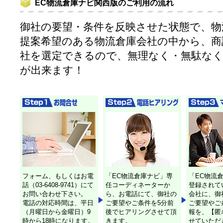
EC物流倉庫ナビ関西版のご利用の流れ
御社の要望・条件を反映させた状態で、物
提案希望のある物流倉庫会社の中から、商
社を選定できるので、無理なく・無駄な
が出来ます！
フォーム、もしくはお電
「EC物流倉庫ナビ」専
「EC物流
話（03-6408-9741）にて
任コーディネーターか
登録されて
お問い合わせ下さい。
ら、お電話にて、御社の
会社に、御
電話の対応時間は、平日
ご要望やご条件を5分前
ご要望やご
（月曜日から金曜日）9
後でヒアリングさせて頂
報を、【匿
時から18時になります。
きます。
せていただ